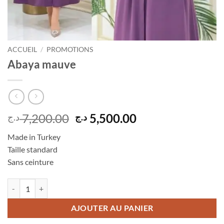
ACCUEIL
/
PROMOTIONS
Abaya mauve
Le
Le
7,200.00
5,500.00
د.ج
د.ج
prix
prix
Made in Turkey
initial
actuel
Taille standard
était :
est :
Sans ceinture
5,500.00 د.ج.
7,200.00 د.ج.
quantité de Abaya mauve
AJOUTER AU PANIER