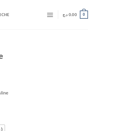
0
RCHE
د.ج
0.00
e
sline
 )