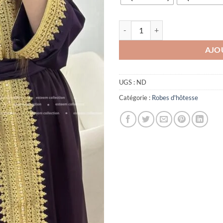
quantité de Caftan lilya mauve
AJO
UGS :
ND
Catégorie :
Robes d'hôtesse