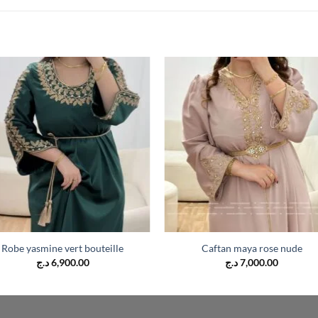
Robe yasmine vert bouteille
Caftan maya rose nude
د.ج
6,900.00
د.ج
7,000.00