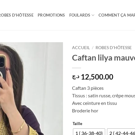
ROBES D’HÔTESSE
PROMOTIONS
FOULARDS
COMMENT ÇA MA
ACCUEIL
/
ROBES D'HÔTESSE
Caftan lilya mauv
12,500.00
د.ج
Caftan 3 pièces
Tissus : satin russe, crêpe mou
Avec ceinture en tissu
Broderie hor
Taille
1 ( 36-38-40)
2 ( 42-44-46