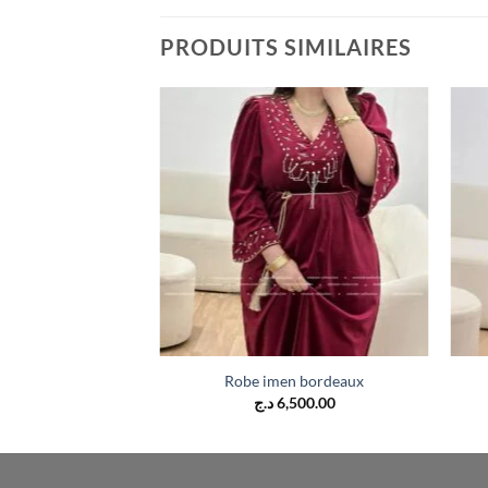
PRODUITS SIMILAIRES
vert bouteille
Robe imen bordeaux
,500.00
د.ج
6,500.00