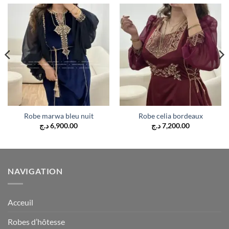
Robe marwa bleu nuit
Robe celia bordeaux
د.ج
6,900.00
د.ج
7,200.00
NAVIGATION
Acceuil
Robes d’hôtesse