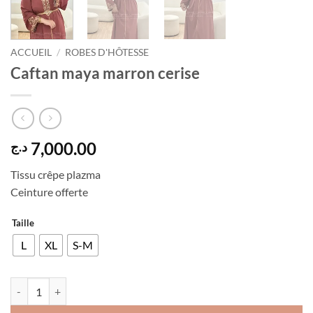
ACCUEIL
/
ROBES D'HÔTESSE
Caftan maya marron cerise
7,000.00
د.ج
Tissu crêpe plazma
Ceinture offerte
Taille
L
XL
S-M
quantité de Caftan maya marron cerise