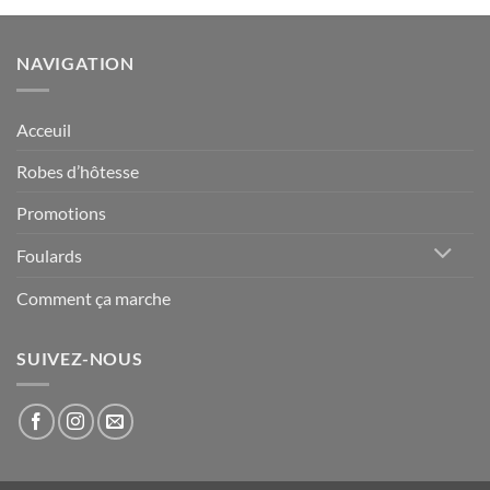
était :
est :
était :
est :
1,350.00 د.ج.
1,000.00 د.ج.
1,350.00 د.ج.
1,000.00 د.ج.
NAVIGATION
Acceuil
Robes d’hôtesse
Promotions
Foulards
Comment ça marche
SUIVEZ-NOUS