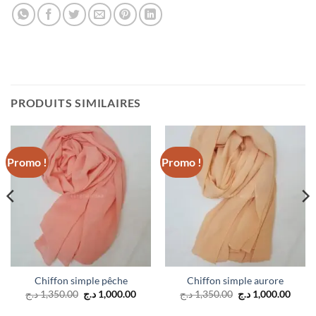
PRODUITS SIMILAIRES
Promo !
Promo !
Chiffon simple pêche
Chiffon simple aurore
Le
Le
Le
Le
د.ج
1,350.00
د.ج
1,000.00
د.ج
1,350.00
د.ج
1,000.00
prix
prix
prix
prix
el
initial
actuel
initial
actue