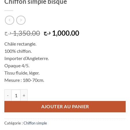
Chiffon simple bisque
Le
Le
1,350.00
1,000.00
د.ج
د.ج
prix
prix
Châle rectangle.
initial
actuel
100% chiffon.
était :
est :
Importer d’Angleterre.
1,000.00 د.ج.
1,350.00 د.ج.
Opaque 4/5.
Tissu fluide, léger.
Mesure : 180-70cm.
quantité de Chiffon simple bisque
AJOUTER AU PANIER
Catégorie :
Chiffon simple