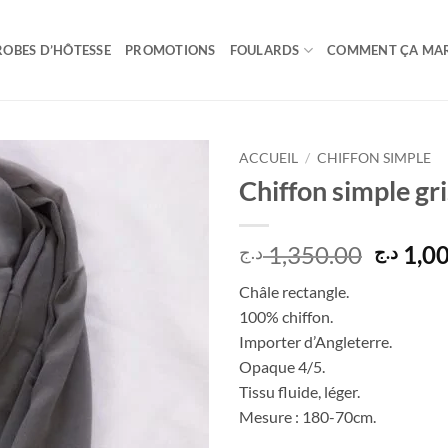
ROBES D’HÔTESSE
PROMOTIONS
FOULARDS
COMMENT ÇA MA
ACCUEIL
/
CHIFFON SIMPLE
Chiffon simple gri
Le
1,350.00
1,0
د.ج
د.ج
prix
Châle rectangle.
initial
100% chiffon.
était :
Importer d’Angleterre.
Opaque 4/5.
Tissu fluide, léger.
Mesure : 180-70cm.