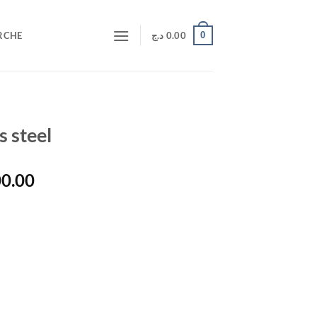
0
RCHE
د.ج
0.00
s steel
Le
00.00
prix
actuel
est :
1,000.00 د.ج.
1,350.00 د.ج.