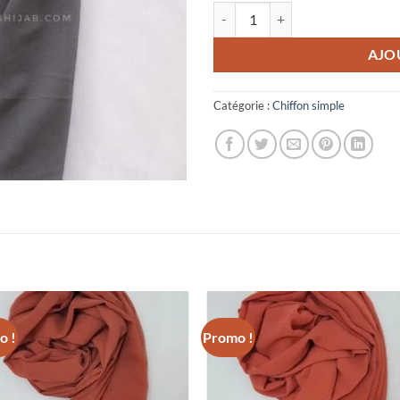
quantité de Chiffon simple gris ste
AJO
Catégorie :
Chiffon simple
o !
Promo !