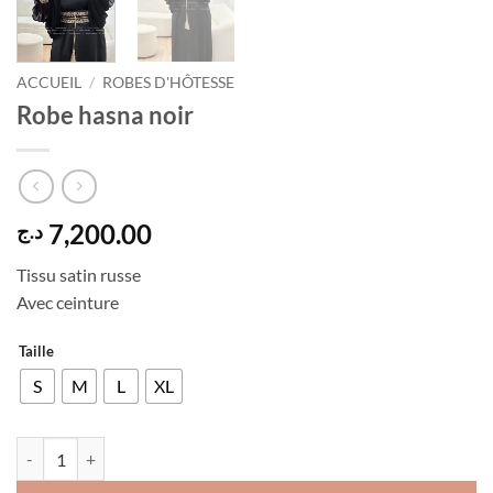
ACCUEIL
/
ROBES D'HÔTESSE
Robe hasna noir
7,200.00
د.ج
Tissu satin russe
Avec ceinture
Taille
S
M
L
XL
quantité de Robe hasna noir