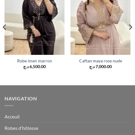
Robe imen marron
Caftan maya rose nude
د.ج
6,500.00
د.ج
7,000.00
NAVIGATION
Acceuil
Robes d’hôtesse