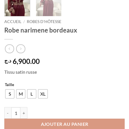
ACCUEIL
/
ROBES D'HÔTESSE
Robe narimene bordeaux
6,900.00
د.ج
Tissu satin russe
Taille
S
M
L
XL
quantité de Robe narimene bordeaux
AJOUTER AU PANIER