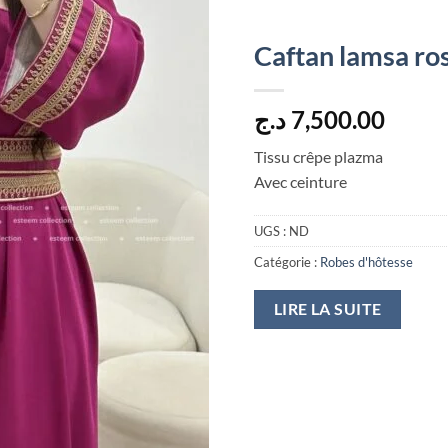
Caftan lamsa ros
د.ج
7,500.00
Tissu crêpe plazma
Avec ceinture
UGS :
ND
Catégorie :
Robes d'hôtesse
LIRE LA SUITE