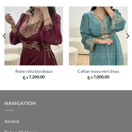
Robe celia bordeaux
Caftan maya vert d’eau
د.ج
7,200.00
د.ج
7,000.00
NAVIGATION
Acceuil