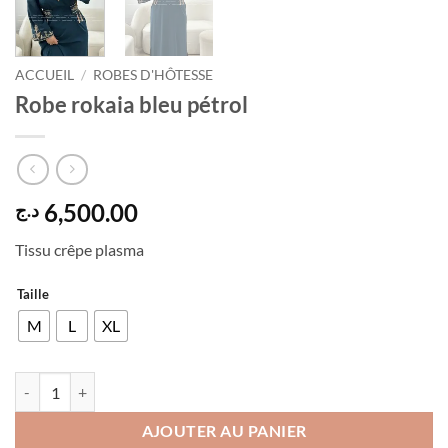
ACCUEIL
/
ROBES D'HÔTESSE
Robe rokaia bleu pétrol
6,500.00
د.ج
Tissu crêpe plasma
Taille
M
L
XL
quantité de Robe rokaia bleu pétrol
AJOUTER AU PANIER